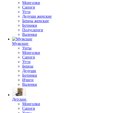
Монголки
Сапоги
Угги
Дедуши женские
Берцы женские
Ботинки
Полусапоги
Валенки
Мужские
Унты
Монголки
Сапоги
Угги
Берцы
Дедуши
Ботинки
Ичиги
Валенки
Детские
Монголки
Сапоги
Унты