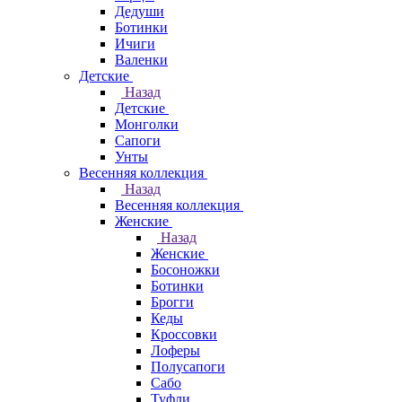
Дедуши
Ботинки
Ичиги
Валенки
Детские
Назад
Детские
Монголки
Сапоги
Унты
Весенняя коллекция
Назад
Весенняя коллекция
Женские
Назад
Женские
Босоножки
Ботинки
Брогги
Кеды
Кроссовки
Лоферы
Полусапоги
Сабо
Туфли